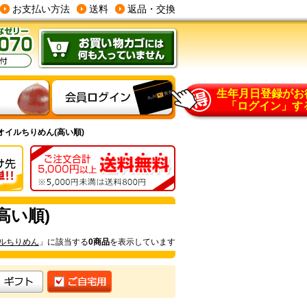
お支払い方法
送料
返品・交換
生年月日登録がお
「ログイン」す
オイルちりめん(高い順)
高い順)
ルちりめん
」に該当する
0商品
を表示しています