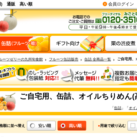
) 通販 高い順
会員ログイン
ご自宅用、
ルーツゼリーの九州旬食館
フルーツ缶詰販売
缶詰 全商品一覧
ご自宅用、缶詰、オイルちりめん(
「
缶詰
」「
オイ
格順に並べ替え
●
用途で絞り込む