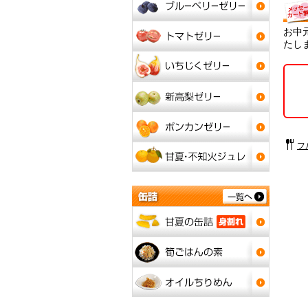
お中
たし
フ