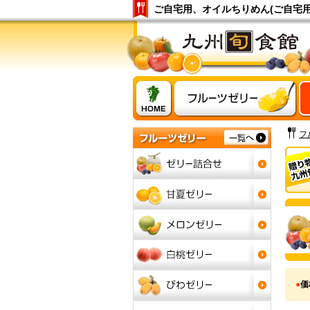
ご自宅用、オイルちりめん(ご自宅用
フ
●
価