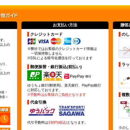
お支払い方法
贈答
クレジットカード
のし
す。
)以上の
※弊社ではお客様のクレジットカード情報は
一切保持致しません
※SSLによる暗号化通信を行っております
おり、
ラッ
郵便振替・銀行振込(前払い)
。
)以上の
ゆうちょ銀行(郵便局)、楽天銀行、PayPay銀行
に対応しております。
時頃・
複数
※手数料はお客様のご負担となります
時頃～
代金引換
代引手数料は
330円(税込)
となります。
※のし