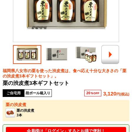
福岡県八女市の栗を使った渋皮煮は、食べ応え十分な大きさの「栗
の渋皮煮3本ギフトセット」。
栗の渋皮煮3本ギフトセット
3,120
ご自宅用
段ボール箱入り
20
％OFF
円(税込)
栗の渋皮煮
栗の渋皮煮
3本
会員様は「
ログイン
」するとお得で便利！