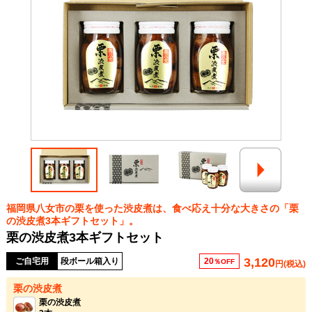
福岡県八女市の栗を使った渋皮煮は、食べ応え十分な大きさの「栗
の渋皮煮3本ギフトセット」。
栗の渋皮煮3本ギフトセット
3,120
ご自宅用
段ボール箱入り
20
％OFF
円(税込)
栗の渋皮煮
栗の渋皮煮