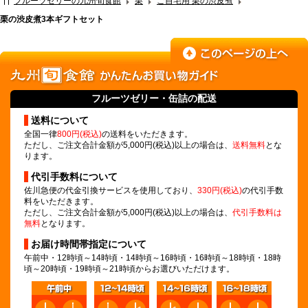
フルーツゼリーの九州旬食館
栗
ご自宅用 栗の渋皮煮
栗の渋皮煮3本ギフトセット
フルーツゼリー
・缶詰の配送
送料について
全国一律
800円(税込)
の送料をいただきます。
ただし、ご注文合計金額が5,000円(税込)以上の場合は、
送料無料
とな
ります。
代引手数料について
佐川急便の代金引換サービスを使用しており、
330円(税込)
の代引手数
料をいただきます。
ただし、ご注文合計金額が5,000円(税込)以上の場合は、
代引手数料は
無料
となります。
お届け時間帯指定について
午前中・12時頃～14時頃・14時頃～16時頃・16時頃～18時頃・18時
頃～20時頃・19時頃～21時頃からお選びいただけます。