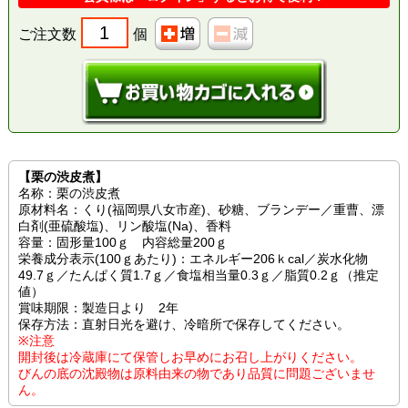
ご注文数
個
【栗の渋皮煮】
名称：栗の渋皮煮
原材料名：くり(福岡県八女市産)、砂糖、ブランデー／重曹、漂
白剤(亜硫酸塩)、リン酸塩(Na)、香料
容量：固形量100ｇ 内容総量200ｇ
栄養成分表示(100ｇあたり)：エネルギー206ｋcal／炭水化物
49.7ｇ／たんぱく質1.7ｇ／食塩相当量0.3ｇ／脂質0.2ｇ（推定
値）
賞味期限：製造日より 2年
保存方法：直射日光を避け、冷暗所で保存してください。
※注意
開封後は冷蔵庫にて保管しお早めにお召し上がりください。
びんの底の沈殿物は原料由来の物であり品質に問題ございませ
ん。