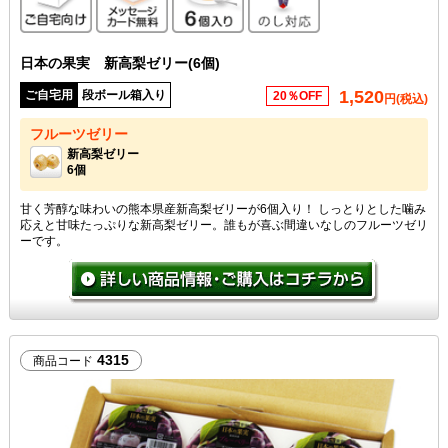
日本の果実 新高梨ゼリー(6個)
1,520
ご自宅用
段ボール箱入り
20％OFF
円(税込)
フルーツゼリー
新高梨ゼリー
6個
甘く芳醇な味わいの熊本県産新高梨ゼリーが6個入り！ しっとりとした噛み
応えと甘味たっぷりな新高梨ゼリー。誰もが喜ぶ間違いなしのフルーツゼリ
ーです。
4315
商品コード