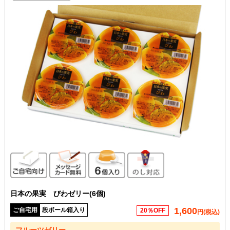
ご自宅向け
メッセージカード無料
6個入り
のし対応
日本の果実 びわゼリー(6個)
1,600
ご自宅用
段ボール箱入り
20％OFF
円(税込)
フルーツゼリー