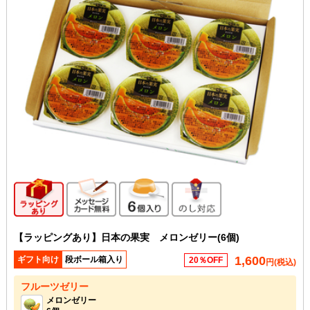
ギフト向け商品
メッセージカード無料
6個入り
のし対応
【ラッピングあり】日本の果実 メロンゼリー(6個)
1,600
ギフト向け
段ボール箱入り
20％OFF
円(税込)
フルーツゼリー
メロンゼリー