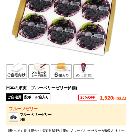
ご自宅向け
メッセージカード無料
6個入り
のし対応
日本の果実 ブルーベリーゼリー(6個)
1,520
ご自宅用
段ボール箱入り
20％OFF
円(税込)
フルーツゼリー
ブルーベリーゼリー
6個
甘酸っぱく香り豊かな福岡県星野村産のブルーベリーゼリーが6個入り！一