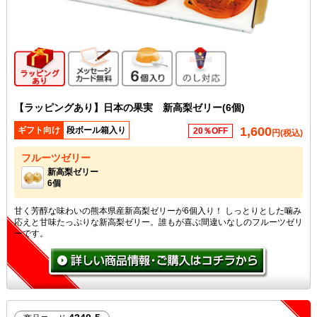
ギフト向け商品
メッセージカード無料
6個入り
のし対応
【ラッピングあり】日本の果実 新高梨ゼリー(6個)
1,600
ギフト向け
段ボール箱入り
20％OFF
円(税込)
フルーツゼリー
新高梨ゼリー
6個
甘く芳醇な味わいの熊本県産新高梨ゼリーが6個入り！ しっとりとした噛み
応えと甘味たっぷりな新高梨ゼリー。誰もが喜ぶ間違いなしのフルーツゼリ
ーです。