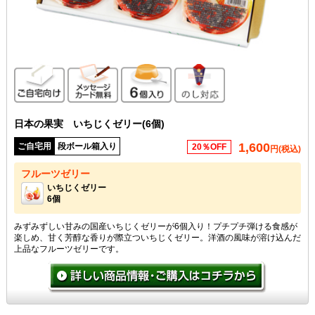
ご自宅向け
メッセージカード無料
6個入り
のし対応
日本の果実 いちじくゼリー(6個)
1,600
ご自宅用
段ボール箱入り
20％OFF
円(税込)
フルーツゼリー
いちじくゼリー
6個
みずみずしい甘みの国産いちじくゼリーが6個入り！プチプチ弾ける食感が
楽しめ、甘く芳醇な香りが際立ついちじくゼリー。洋酒の風味が溶け込んだ
上品なフルーツゼリーです。