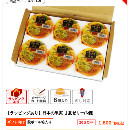
4311-5
商品コード
ギフト向け商品
メッセージカード無料
6個入り
のし対応
【ラッピングあり】日本の果実 甘夏ゼリー(6個)
1,600
ギフト向け
段ボール箱入り
20％OFF
円(税込)