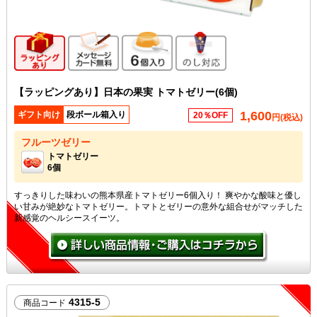
ギフト向け商品
メッセージカード無料
6個入り
のし対応
【ラッピングあり】日本の果実 トマトゼリー(6個)
1,600
ギフト向け
段ボール箱入り
20％OFF
円(税込)
フルーツゼリー
トマトゼリー
6個
すっきりした味わいの熊本県産トマトゼリー6個入り！ 爽やかな酸味と優し
い甘みが絶妙なトマトゼリー。トマトとゼリーの意外な組合せがマッチした
新感覚のヘルシースイーツ。
4315-5
商品コード