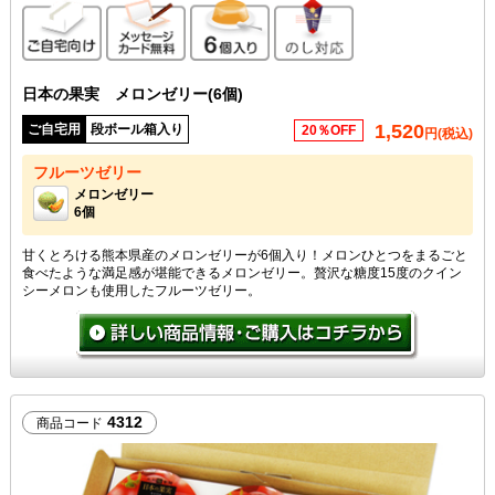
ご自宅向け
メッセージカード無料
6個入り
のし対応
日本の果実 メロンゼリー(6個)
1,520
ご自宅用
段ボール箱入り
20％OFF
円(税込)
フルーツゼリー
メロンゼリー
6個
甘くとろける熊本県産のメロンゼリーが6個入り！メロンひとつをまるごと
食べたような満足感が堪能できるメロンゼリー。贅沢な糖度15度のクイン
シーメロンも使用したフルーツゼリー。
4312
商品コード