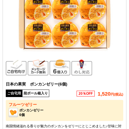
ご自宅向け
メッセージカード無料
6個入り
のし対応
日本の果実 ポンカンゼリー(6個)
1,520
ご自宅用
段ボール箱入り
20％OFF
円(税込)
フルーツゼリー
ポンカンゼリー
6個
南国情緒溢れる香りが魅力のポンカンをゼリーにとじこめました♪甘味に対