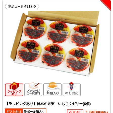
4317-5
商品コード
ギフト向け商品
メッセージカード無料
6個入り
のし対応
【ラッピングあり】日本の果実 いちじくゼリー(6個)
1,680
ギフト向け
段ボール箱入り
20％OFF
円(税込)