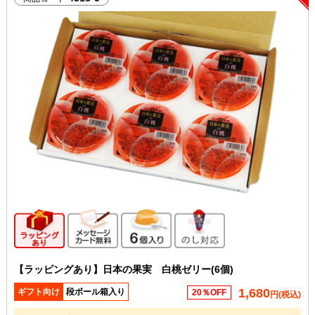
ギフト向け商品
メッセージカード無料
6個入り
のし対応
【ラッピングあり】日本の果実 白桃ゼリー(6個)
1,680
ギフト向け
段ボール箱入り
20％OFF
円(税込)