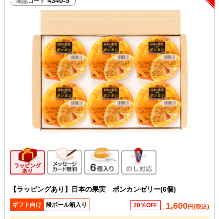
4340-5
商品コード
ギフト向け商品
メッセージカード無料
6個入り
のし対応
【ラッピングあり】日本の果実 ポンカンゼリー(6個)
1,600
ギフト向け
段ボール箱入り
20％OFF
円(税込)