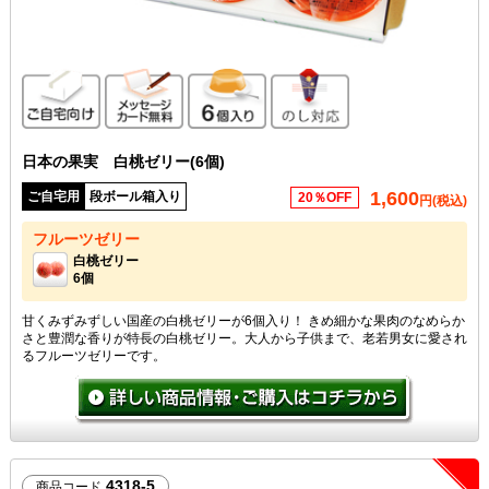
ご自宅向け
メッセージカード無料
6個入り
のし対応
日本の果実 白桃ゼリー(6個)
1,600
ご自宅用
段ボール箱入り
20％OFF
円(税込)
フルーツゼリー
白桃ゼリー
6個
甘くみずみずしい国産の白桃ゼリーが6個入り！ きめ細かな果肉のなめらか
さと豊潤な香りが特長の白桃ゼリー。大人から子供まで、老若男女に愛され
るフルーツゼリーです。
4318-5
商品コード