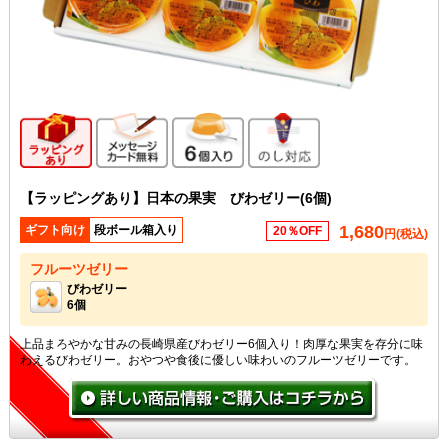
ギフト向け商品
メッセージカード無料
6個入り
のし対応
【ラッピングあり】日本の果実 びわゼリー(6個)
1,680
ギフト向け
段ボール箱入り
20％OFF
円(税込)
フルーツゼリー
びわゼリー
6個
上品まろやかな甘みの長崎県産びわゼリー6個入り！肉厚な果実を存分に味
わえるびわゼリー。おやつや食後に優しい味わいのフルーツゼリーです。