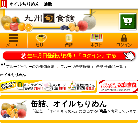
オイルちりめん 通販
生年月日登録がお得！
「ログイン」する
フルーツゼリーの九州旬食館
フルーツ缶詰販売
缶詰 全商品一覧
オイルちりめん
缶詰、オイルちりめん
「
缶詰
」「
オイルちりめん
」に該当する
0商品
を表示しています