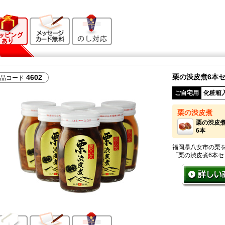
ギフト向け商品
メッセージカード無料
のし対応
栗の渋皮煮6本
4602
品コード
ご自宅用
化粧箱
栗の渋皮煮
栗の渋皮
6本
福岡県八女市の栗
「栗の渋皮煮6本セ
ご自宅向け
メッセージカード無料
のし対応