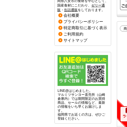
岡県八女市の食材を中心として、
国産食材にこだわり、
ゼリー通
販
・
缶詰通販
をしております。
会社概要
プライバシーポリシー
特定商取引に基づく表示
商
ご利用規約
サイトマップ
LINE@はじめました。
マルミツサンヨー直売所（山崎
倉庫内）では期間限定のお買得
商品、セールの情報など、最新
の情報をいち早くお届けしま
す。
福岡県でお近くの方は、ぜひご
登録ください。