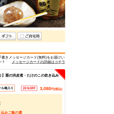
栗の渋皮煮
書きメッセージカード(無料)をお届けい
か？
メッセージカードの詳細はコチラ
り】栗の渋皮煮・たけのこの炊き込み
3,080
ール箱入り
20％OFF
円(税込)
煮
き込みご飯の素