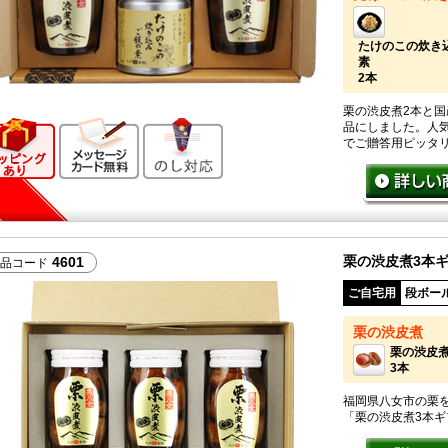
たけのこの炊き
素
2本
栗の渋皮煮2本と国
ギフト向け商品
メッセージカード無料
のし対応
品にしました。人
でご贈答用ピッタ
栗の渋皮煮3本
4601
品コード
ご自宅用
段ボー
栗の渋皮煮
栗の渋皮
3本
福岡県八女市の栗
「栗の渋皮煮3本