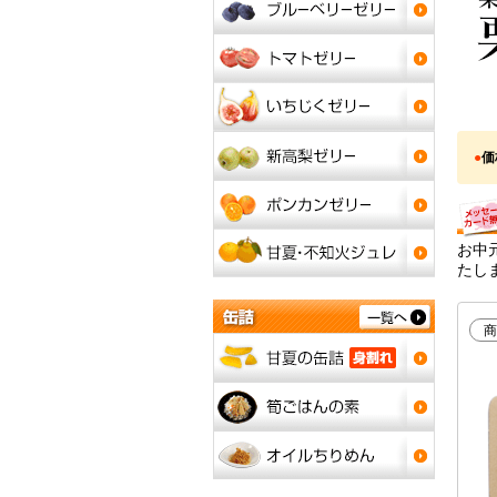
●
価
お中
たし
商