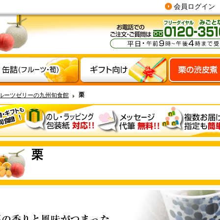
会員ログイン
栗
ルーツゼリーの九州旬食館
栗