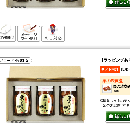
ご自宅向け
メッセージカード無料
のし対応
【ラッピングあ
4601-5
品コード
ギフト向け
段ボ
栗の渋皮煮
栗の渋皮
3本
福岡県八女市の栗
「栗の渋皮煮3本