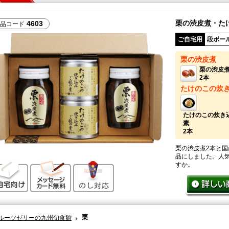
栗の渋皮煮・た
4603
品コード
ご自宅用
段ボー
栗の渋皮煮
栗の渋皮
2本
たけのこの炊
たけのこの炊き
素
2本
栗の渋皮煮2本と国
品にしました。人
すか。
ご自宅向け
メッセージカード無料
のし対応
栗
ルーツゼリーの九州旬食館