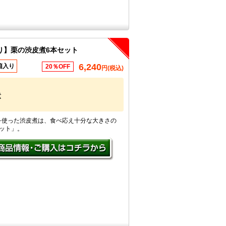
り】栗の渋皮煮6本セット
6,240
箱入り
20％OFF
円(税込)
煮
を使った渋皮煮は、食べ応え十分な大きさの
ット」。