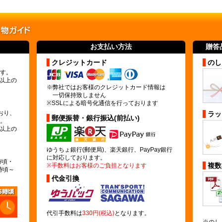
お支払い方法
贈答
クレジットカード
のし
す。
)以上の
※弊社ではお客様のクレジットカード情報は
一切保持致しません
※SSLによる暗号化通信を行っております
おり、
ラッ
郵便振替・銀行振込(前払い)
。
)以上の
ゆうちょ銀行(郵便局)、楽天銀行、PayPay銀行
に対応しております。
時頃・
複数
※手数料はお客様のご負担となります
時頃～
代金引換
代引手数料は
330円(税込)
となります。