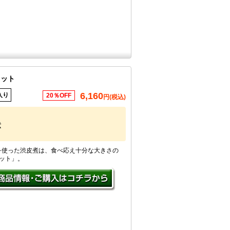
セット
6,160
入り
20％OFF
円(税込)
煮
を使った渋皮煮は、食べ応え十分な大きさの
ット」。