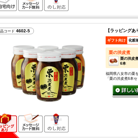
【ラッピングあ
4602-5
品コード
ギフト向け
化粧
栗の渋皮煮
栗の渋皮
6本
福岡県八女市の栗
「栗の渋皮煮6本セ
ギフト向け商品
メッセージカード無料
のし対応