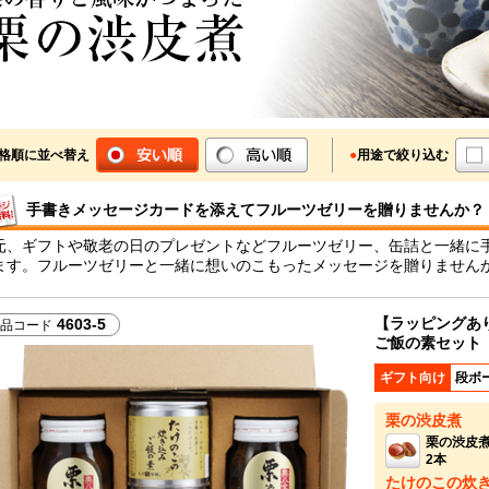
格順に並べ替え
●
用途で絞り込む
手書きメッセージカードを添えてフルーツゼリーを贈りませんか？
元、ギフトや敬老の日のプレゼントなどフルーツゼリー、缶詰と一緒に手
ます。フルーツゼリーと一緒に想いのこもったメッセージを贈りません
【ラッピングあ
4603-5
品コード
ご飯の素セット
ギフト向け
段ボ
栗の渋皮煮
栗の渋皮
2本
たけのこの炊