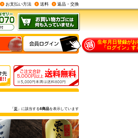
お支払い方法
送料
返品・交換
生年月日登録がお
「ログイン」す
「
栗
」に該当する
6商品
を表示しています