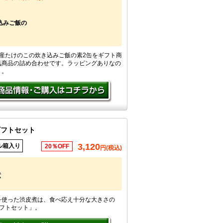
込みご飯の
産たけのこの炊き込みご飯の素2缶をギフト商
気商品の詰め合わせです。ラッピングありなの
リ。
ギフトセット
3,120
ル箱入り
20％OFF
円(税込)
煮
を使った渋皮煮は、食べ応え十分な大きさの
ギフトセット」。