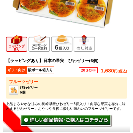
ギフト向け商品
メッセージカード無料
6個入り
のし対応
【ラッピングあり】日本の果実 びわゼリー(6個)
1,680
ギフト向け
段ボール箱入り
20％OFF
円(税込)
フルーツゼリー
びわゼリー
6個
上品まろやかな甘みの長崎県産びわゼリー6個入り！肉厚な果実を存分に味
わえるびわゼリー。おやつや食後に優しい味わいのフルーツゼリーです。