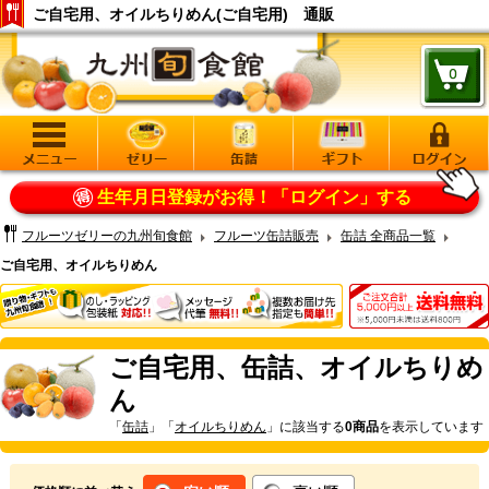
ご自宅用、オイルちりめん(ご自宅用) 通販
生年月日登録がお得！
「ログイン」する
フルーツゼリーの九州旬食館
フルーツ缶詰販売
缶詰 全商品一覧
ご自宅用、オイルちりめん
ご自宅用、缶詰、オイルちりめ
ん
「
缶詰
」「
オイルちりめん
」に該当する
0商品
を表示しています