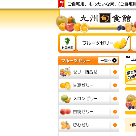
ご自宅用、もったいな果、(ご自宅用
フ
●
価