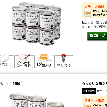
フルーツ缶詰
なし（1/
(缶の大きさ：
秋に台風で落ちて
とも食べたら美味
ご自宅向け
メッセージカード無料
12個入り
のし対応
もったいな果シ
4550
品コード
ご自宅用
段ボー
フルーツ缶詰
みかん（身