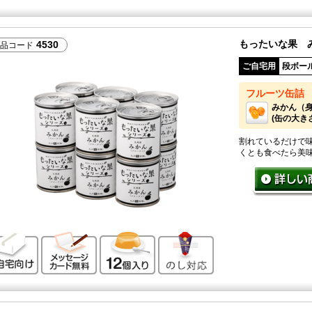
もったいな果 
4530
品コード
ご自宅用
段ボー
フルーツ缶詰
みかん（
(缶の大きさ：
割れているだけで
くとも食べたら美
ご自宅向け
メッセージカード無料
12個入り
のし対応