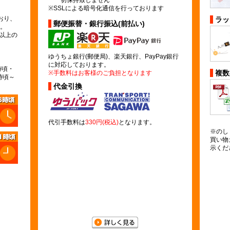
一切保持致しません
※SSLによる暗号化通信を行っております
おり、
ラッ
郵便振替・銀行振込(前払い)
。
)以上の
ゆうちょ銀行(郵便局)、楽天銀行、PayPay銀行
に対応しております。
時頃・
複数
※手数料はお客様のご負担となります
時頃～
代金引換
代引手数料は
330円(税込)
となります。
※のし
買い物
示くだ