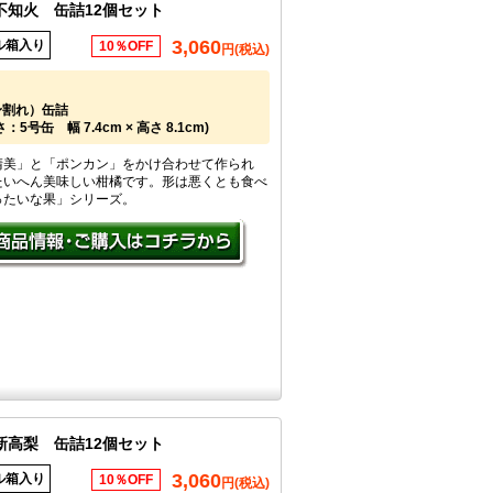
不知火 缶詰12個セット
3,060
ル箱入り
10％OFF
円(税込)
身割れ）缶詰
5号缶 幅 7.4cm × 高さ 8.1cm)
清美」と「ポンカン」をかけ合わせて作られ
たいへん美味しい柑橘です。形は悪くとも食べ
ったいな果」シリーズ。
新高梨 缶詰12個セット
3,060
ル箱入り
10％OFF
円(税込)