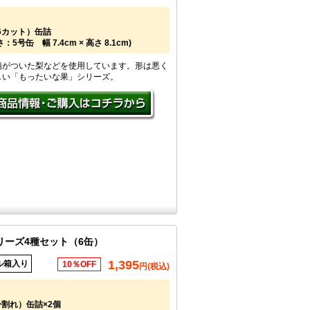
16カット）缶詰
5号缶 幅 7.4cm × 高さ 8.1cm)
傷がついた梨などを使用しています。形は悪く
しい「もったいな果」シリーズ。
リーズ4種セット（6缶）
1,395
ル箱入り
10％OFF
円(税込)
割れ）缶詰×2個