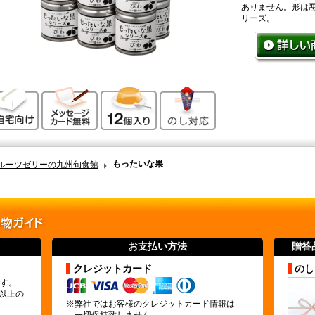
ありません。形は
リーズ。
ご自宅向け
メッセージカード無料
12個入り
のし対応
もったいな果
ルーツゼリーの九州旬食館
お支払い方法
贈答
クレジットカード
のし
す。
)以上の
※弊社ではお客様のクレジットカード情報は