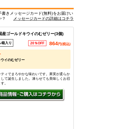
書きメッセージカード(無料)をお届けい
か？
メッセージカードの詳細はコチラ
産ゴールドキウイのむゼリー(3個)
864
ル箱入り
20％OFF
円(税込)
ー
キウイのむゼリー
ーティでまろやかな味わいです。果実が柔らか
として誕生しました。凍らせても美味しくお召
ます。