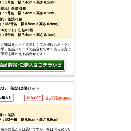
5号缶 幅 7.4cm × 高さ 8.1cm)
割れ）缶詰×2個
5号缶 幅 7.4cm × 高さ 8.1cm)
れ）缶詰×1個
：M2号缶 幅 6.5cm × 高さ 6.9cm)
/16カット）缶詰×1個
5号缶 幅 7.4cm × 高さ 8.1cm)
けど味は変わらず美味しくてお値段もおトク♪
な果」缶詰シリーズの詰合せです！楽しみ方は
沢気分を味わえる詰合せです！
びわ 缶詰12個セット
2,475
ル箱入り
10％OFF
円(税込)
割れ）缶詰
：M2号缶 幅 6.5cm × 高さ 6.9cm)
で確かに見た目は悪いですが、味は何ら変わり