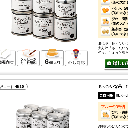
(缶の大きさ：
不知火（身
(缶の大きさ：
びわ（身割
(缶の大きさ
新高梨（1
(缶の大きさ：
形は少し良くない
大好評「もったい
ご自宅向け
メッセージカード無料
6個入り
のし対応
色々。ちょっと贅
もったいな果 
4510
品コード
ご自宅用
段ボー
フルーツ缶詰
びわ（身
(缶の大きさ
身割れのびわなの