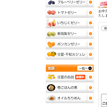
お中
たし
商