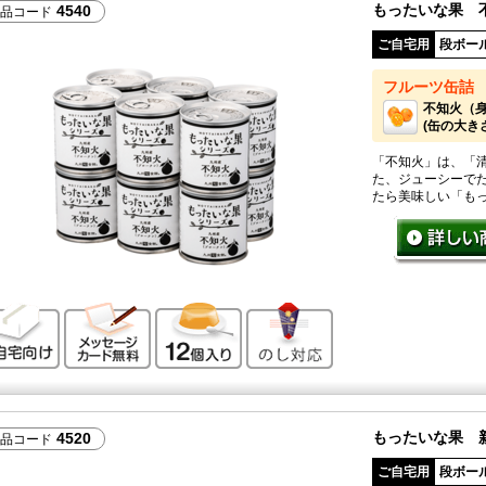
もったいな果 
4540
品コード
ご自宅用
段ボー
フルーツ缶詰
不知火（
(缶の大きさ：
「不知火」は、「
た、ジューシーで
たら美味しい「も
ご自宅向け
メッセージカード無料
12個入り
のし対応
もったいな果 
4520
品コード
ご自宅用
段ボー