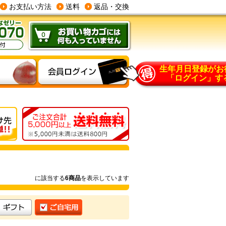
お支払い方法
送料
返品・交換
生年月日登録がお
「ログイン」す
に該当する
6商品
を表示しています