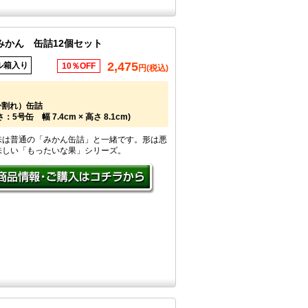
みかん 缶詰12個セット
2,475
ル箱入り
10％OFF
円(税込)
身割れ）缶詰
5号缶 幅 7.4cm × 高さ 8.1cm)
味は普通の「みかん缶詰」と一緒です。形は悪
味しい「もったいな果」シリーズ。