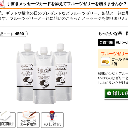
手書きメッセージカードを添えてフルーツゼリーを贈りませんか？
元、ギフトや敬老の日のプレゼントなどフルーツゼリー、缶詰と一緒に手
ます。フルーツゼリーと一緒に想いのこもったメッセージを贈りません
もったいな果 国
4590
品コード
ご自宅用
段ボー
フルーツゼリ
ゴールド
3個
酸味が少なくフル
いのでのむゼリー
し上がりいただけ
ご自宅向け
メッセージカード無料
のし対応