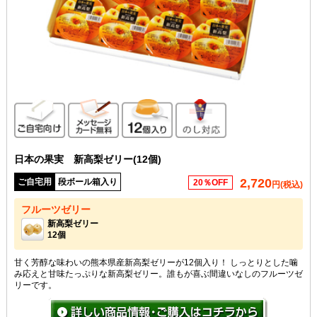
ご自宅向け
メッセージカード無料
12個入り
のし対応
日本の果実 新高梨ゼリー(12個)
2,720
ご自宅用
段ボール箱入り
20％OFF
円(税込)
フルーツゼリー
新高梨ゼリー
12個
甘く芳醇な味わいの熊本県産新高梨ゼリーが12個入り！ しっとりとした噛
み応えと甘味たっぷりな新高梨ゼリー。誰もが喜ぶ間違いなしのフルーツゼ
リーです。