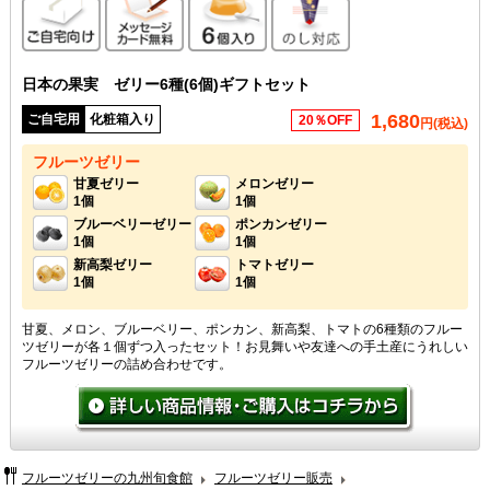
ご自宅向け
メッセージカード無料
6個入り
のし対応
日本の果実 ゼリー6種(6個)ギフトセット
1,680
ご自宅用
化粧箱入り
20％OFF
円(税込)
フルーツゼリー
甘夏ゼリー
メロンゼリー
1個
1個
ブルーベリーゼリー
ポンカンゼリー
1個
1個
新高梨ゼリー
トマトゼリー
1個
1個
甘夏、メロン、ブルーベリー、ポンカン、新高梨、トマトの6種類のフルー
ツゼリーが各１個ずつ入ったセット！お見舞いや友達への手土産にうれしい
フルーツゼリーの詰め合わせです。
フルーツゼリーの九州旬食館
フルーツゼリー販売