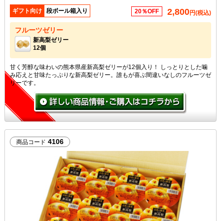
2,800
ギフト向け
段ボール箱入り
20％OFF
円(税込)
フルーツゼリー
新高梨ゼリー
12個
甘く芳醇な味わいの熊本県産新高梨ゼリーが12個入り！ しっとりとした噛
み応えと甘味たっぷりな新高梨ゼリー。誰もが喜ぶ間違いなしのフルーツゼ
リーです。
4106
商品コード