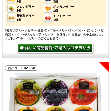
2個
2個
メロンゼリー
ポンカンゼリー
1個
1個
新高梨ゼリー
トマトゼリー
1個
1個
6種類のフルーツゼリー(甘夏×2・ブルーベリー×2・メロン・ポンカン・新
高梨・トマト)が入ったギフトセット！お見舞いやお友達への手土産にちょ
うど良いフルーツゼリーの詰め合わせです
4211-5
商品コード