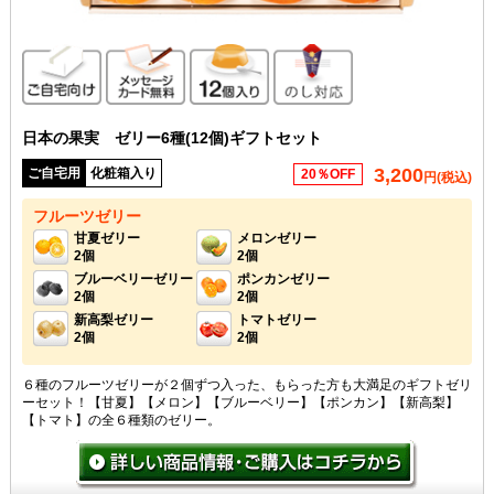
ご自宅向け
メッセージカード無料
12個入り
のし対応
日本の果実 ゼリー6種(12個)ギフトセット
3,200
ご自宅用
化粧箱入り
20％OFF
円(税込)
フルーツゼリー
甘夏ゼリー
メロンゼリー
2個
2個
ブルーベリーゼリー
ポンカンゼリー
2個
2個
新高梨ゼリー
トマトゼリー
2個
2個
６種のフルーツゼリーが２個ずつ入った、もらった方も大満足のギフトゼリ
ーセット！【甘夏】【メロン】【ブルーベリー】【ポンカン】【新高梨】
【トマト】の全６種類のゼリー。