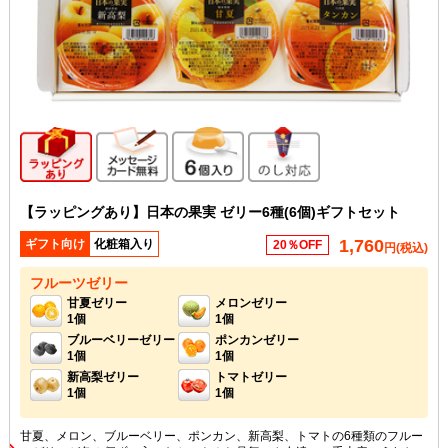
ギフト向け商品
メッセージカード無料
6個入り
のし対応
【ラッピングあり】日本の果実 ゼリー6種(6個)ギフトセット
1,760
ギフト向け
化粧箱入り
20％OFF
円(税込)
フルーツゼリー
甘夏ゼリー
メロンゼリー
1個
1個
ブルーベリーゼリー
ポンカンゼリー
1個
1個
新高梨ゼリー
トマトゼリー
1個
1個
甘夏、メロン、ブルーベリー、ポンカン、新高梨、トマトの6種類のフルー