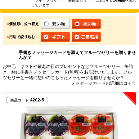
「
フルーツゼリー
」「
新高梨ゼリー
」に該当する
10商品
を表示
しています
●
価格順に並べ替え
●
用途で絞り込む
手書きメッセージカードを添えてフルーツゼリーを贈りませ
んか？
お中元、ギフトや敬老の日のプレゼントなどフルーツゼリー、缶詰
と一緒に手書きメッセージカード(無料)をお届けいたします。フルー
ツゼリーと一緒に想いのこもったメッセージを贈りませんか？
メッセージカードの詳細はコチラ
4202-5
商品コード