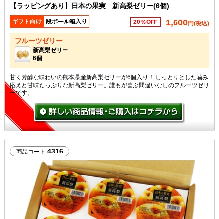
【ラッピングあり】日本の果実 新高梨ゼリー(6個)
1,600
ギフト向け
段ボール箱入り
20％OFF
円(税込)
フルーツゼリー
新高梨ゼリー
6個
甘く芳醇な味わいの熊本県産新高梨ゼリーが6個入り！ しっとりとした噛み
応えと甘味たっぷりな新高梨ゼリー。誰もが喜ぶ間違いなしのフルーツゼリ
ーです。
4316
商品コード