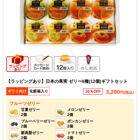
ギフト向け商品
メッセージカード無料
12個入り
のし対応
【ラッピングあり】日本の果実 ゼリー6種(12個)ギフトセット
3,280
ギフト向け
化粧箱入り
20％OFF
円(税込)
フルーツゼリー
甘夏ゼリー
メロンゼリー
2個
2個
ブルーベリーゼリー
ポンカンゼリー
2個
2個
新高梨ゼリー
トマトゼリー
2個
2個