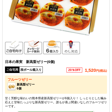
ご自宅向け
メッセージカード無料
6個入り
のし対応
日本の果実 新高梨ゼリー(6個)
1,520
ご自宅用
段ボール箱入り
20％OFF
円(税込)
フルーツゼリー
新高梨ゼリー
6個
甘く芳醇な味わいの熊本県産新高梨ゼリーが6個入り！ しっとりとした噛み
応えと甘味たっぷりな新高梨ゼリー。誰もが喜ぶ間違いなしのフルーツゼリ
ーです。