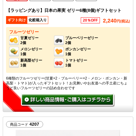
【ラッピングあり】日本の果実 ゼリー6種(8個)ギフトセット
2,240
ギフト向け
化粧箱入り
20％OFF
円(税込)
フルーツゼリー
甘夏ゼリー
ブルーベリーゼリー
2個
2個
メロンゼリー
ポンカンゼリー
1個
1個
新高梨ゼリー
トマトゼリー
1個
1個
6種類のフルーツゼリー(甘夏×2・ブルーベリー×2・メロン・ポンカン・新
高梨・トマト)が入ったギフトセット！お見舞いやお友達への手土産にちょ
うど良いフルーツゼリーの詰め合わせです
4207
商品コード