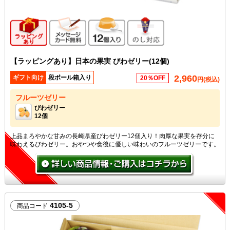
ギフト向け商品
メッセージカード無料
12個入り
のし対応
【ラッピングあり】日本の果実 びわゼリー(12個)
2,960
ギフト向け
段ボール箱入り
20％OFF
円(税込)
フルーツゼリー
びわゼリー
12個
上品まろやかな甘みの長崎県産びわゼリー12個入り！肉厚な果実を存分に
味わえるびわゼリー。おやつや食後に優しい味わいのフルーツゼリーです。
4105-5
商品コード