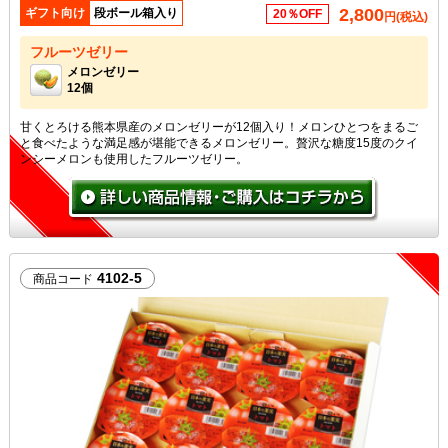
2,800
ギフト向け
段ボール箱入り
20％OFF
円(税込)
フルーツゼリー
メロンゼリー
12個
甘くとろける熊本県産のメロンゼリーが12個入り！メロンひとつをまるご
と食べたような満足感が堪能できるメロンゼリー。贅沢な糖度15度のクイ
ンシーメロンも使用したフルーツゼリー。
4102-5
商品コード