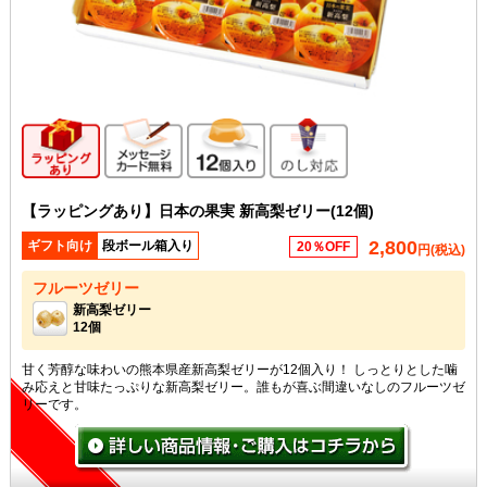
ギフト向け商品
メッセージカード無料
12個入り
のし対応
【ラッピングあり】日本の果実 新高梨ゼリー(12個)
2,800
ギフト向け
段ボール箱入り
20％OFF
円(税込)
フルーツゼリー
新高梨ゼリー
12個
甘く芳醇な味わいの熊本県産新高梨ゼリーが12個入り！ しっとりとした噛
み応えと甘味たっぷりな新高梨ゼリー。誰もが喜ぶ間違いなしのフルーツゼ
リーです。