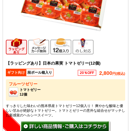
ギフト向け商品
メッセージカード無料
12個入り
のし対応
【ラッピングあり】日本の果実 トマトゼリー(12個)
2,800
ギフト向け
段ボール箱入り
20％OFF
円(税込)
フルーツゼリー
トマトゼリー
12個
すっきりした味わいの熊本県産トマトゼリー12個入り！ 爽やかな酸味と優
しい甘みが絶妙なトマトゼリー。トマトとゼリーの意外な組合せがマッチし
た新感覚のヘルシースイーツ。