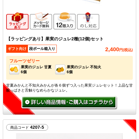
ギフト向け商品
メッセージカード無料
12個入り
のし対応
【ラッピングあり】果実のジュレ2種(12個)セット
2,400
ギフト向け
段ボール箱入り
円(税込)
フルーツゼリー
果実のジュレ 甘夏
果実のジュレ 不知火
6個
6個
甘夏みかんと不知火みかんが各６個ずつ入った果実ジュレセット！上品な甘
酸っぱさと舌触りなめらかなジュレ。
4207-5
商品コード