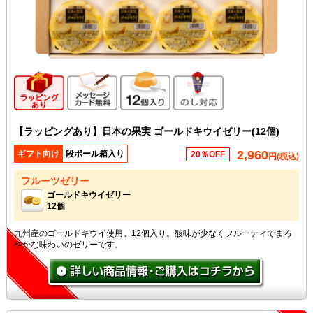
ギフト向け商品
メッセージカード無料
12個入り
のし対応
【ラッピングあり】日本の果実 ゴールドキウイゼリー(12個)
2,960
ギフト向け
段ボール箱入り
20％OFF
円(税込)
フルーツゼリー
ゴールドキウイゼリー
12個
九州産のゴールドキウイ使用。12個入り。酸味が少なくフルーティでまろ
やかな味わいのゼリーです。