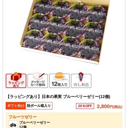
ギフト向け商品
メッセージカード無料
12個入り
のし対応
【ラッピングあり】日本の果実 ブルーベリーゼリー(12個)
2,800
ギフト向け
段ボール箱入り
20％OFF
円(税込)
フルーツゼリー
ブルーベリーゼリー
12個