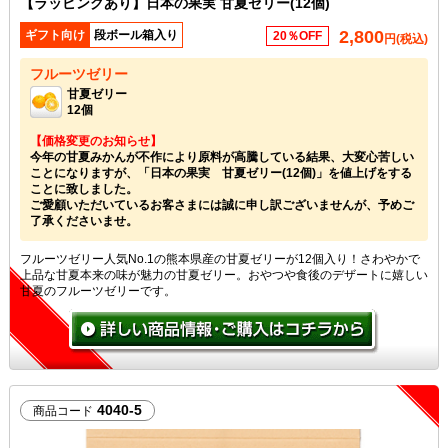
【ラッピングあり】日本の果実 甘夏ゼリー(12個)
2,800
ギフト向け
段ボール箱入り
20％OFF
円(税込)
フルーツゼリー
甘夏ゼリー
12個
【価格変更のお知らせ】
今年の甘夏みかんが不作により原料が高騰している結果、大変心苦しい
ことになりますが、「日本の果実 甘夏ゼリー(12個)」を値上げをする
ことに致しました。
ご愛顧いただいているお客さまには誠に申し訳ございませんが、予めご
了承くださいませ。
フルーツゼリー人気No.1の熊本県産の甘夏ゼリーが12個入り！さわやかで
上品な甘夏本来の味が魅力の甘夏ゼリー。おやつや食後のデザートに嬉しい
甘夏のフルーツゼリーです。
4040-5
商品コード