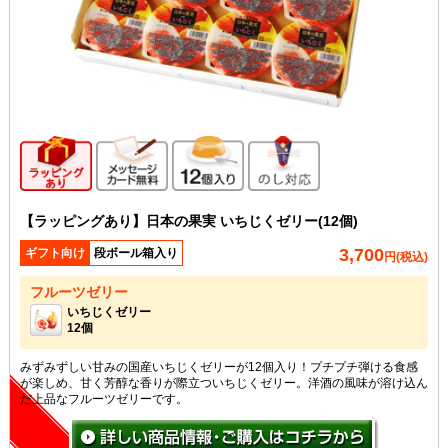
ギフト向け商品
メッセージカード無料
12個入り
のし対応
【ラッピングあり】日本の果実 いちじくゼリー(12個)
3,700
ギフト向け
段ボール箱入り
円(税込)
フルーツゼリー
いちじくゼリー
12個
みずみずしい甘みの国産いちじくゼリーが12個入り！プチプチ弾ける食感
が楽しめ、甘く芳醇な香りが際立ついちじくゼリー。洋酒の風味が溶け込ん
だ上品なフルーツゼリーです。