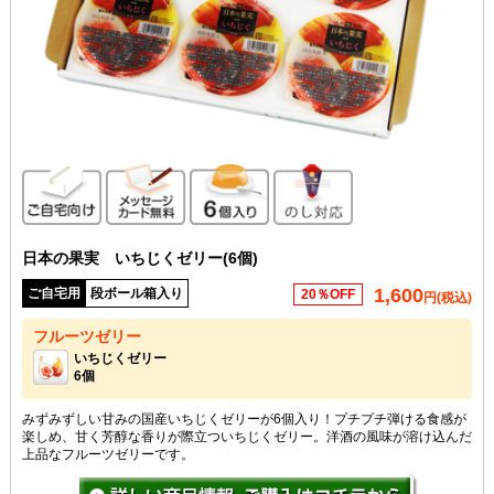
ご自宅向け
メッセージカード無料
6個入り
のし対応
日本の果実 いちじくゼリー(6個)
1,600
ご自宅用
段ボール箱入り
20％OFF
円(税込)
フルーツゼリー
いちじくゼリー
6個
みずみずしい甘みの国産いちじくゼリーが6個入り！プチプチ弾ける食感が
楽しめ、甘く芳醇な香りが際立ついちじくゼリー。洋酒の風味が溶け込んだ
上品なフルーツゼリーです。