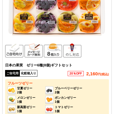
ご自宅向け
メッセージカード無料
8個入り
のし対応
日本の果実 ゼリー6種(8個)ギフトセット
2,160
ご自宅用
化粧箱入り
20％OFF
円(税込)
フルーツゼリー
甘夏ゼリー
ブルーベリーゼリー
2個
2個
メロンゼリー
ポンカンゼリー
1個
1個
新高梨ゼリー
トマトゼリー
1個
1個