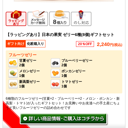
ギフト向け商品
メッセージカード無料
8個入り
のし対応
【ラッピングあり】日本の果実 ゼリー6種(8個)ギフトセット
2,240
ギフト向け
化粧箱入り
20％OFF
円(税込)
フルーツゼリー
甘夏ゼリー
ブルーベリーゼリー
2個
2個
メロンゼリー
ポンカンゼリー
1個
1個
新高梨ゼリー
トマトゼリー
1個
1個
6種類のフルーツゼリー(甘夏×2・ブルーベリー×2・メロン・ポンカン・新
高梨・トマト)が入ったギフトセット！お見舞いやお友達への手土産にちょ
うど良いフルーツゼリーの詰め合わせです