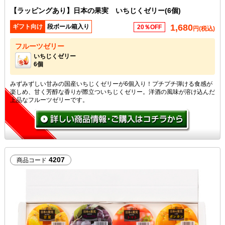
【ラッピングあり】日本の果実 いちじくゼリー(6個)
1,680
ギフト向け
段ボール箱入り
20％OFF
円(税込)
フルーツゼリー
いちじくゼリー
6個
みずみずしい甘みの国産いちじくゼリーが6個入り！プチプチ弾ける食感が
楽しめ、甘く芳醇な香りが際立ついちじくゼリー。洋酒の風味が溶け込んだ
上品なフルーツゼリーです。
4207
商品コード