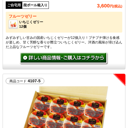
3,600
ご自宅用
段ボール箱入り
円(税込)
フルーツゼリー
いちじくゼリー
12個
みずみずしい甘みの国産いちじくゼリーが12個入り！プチプチ弾ける食感
が楽しめ、甘く芳醇な香りが際立ついちじくゼリー。洋酒の風味が溶け込ん
だ上品なフルーツゼリーです。
4107-5
商品コード