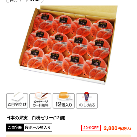
ご自宅向け
メッセージカード無料
12個入り
のし対応
日本の果実 白桃ゼリー(12個)
2,880
ご自宅用
段ボール箱入り
20％OFF
円(税込)