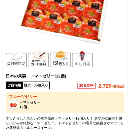
ご自宅向け
メッセージカード無料
12個入り
のし対応
日本の果実 トマトゼリー(12個)
2,720
ご自宅用
段ボール箱入り
20％OFF
円(税込)
フルーツゼリー
トマトゼリー
12個
すっきりした味わいの熊本県産トマトゼリー12個入り！ 爽やかな酸味と優
しい甘みが絶妙なトマトゼリー。トマトとゼリーの意外な組合せがマッチし
た新感覚のヘルシースイーツ。