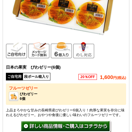
ご自宅向け
メッセージカード無料
6個入り
のし対応
日本の果実 びわゼリー(6個)
1,600
ご自宅用
段ボール箱入り
20％OFF
円(税込)
フルーツゼリー
びわゼリー
6個
上品まろやかな甘みの長崎県産びわゼリー6個入り！肉厚な果実を存分に味
わえるびわゼリー。おやつや食後に優しい味わいのフルーツゼリーです。