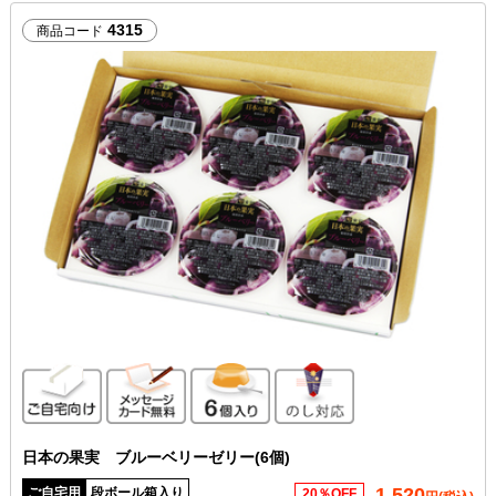
4315
商品コード
ご自宅向け
メッセージカード無料
6個入り
のし対応
日本の果実 ブルーベリーゼリー(6個)
1,520
ご自宅用
段ボール箱入り
20％OFF