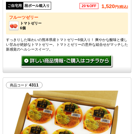
1,520
ご自宅用
段ボール箱入り
20％OFF
円(税込)
フルーツゼリー
トマトゼリー
6個
すっきりした味わいの熊本県産トマトゼリー6個入り！ 爽やかな酸味と優し
い甘みが絶妙なトマトゼリー。トマトとゼリーの意外な組合せがマッチした
新感覚のヘルシースイーツ。
4311
商品コード