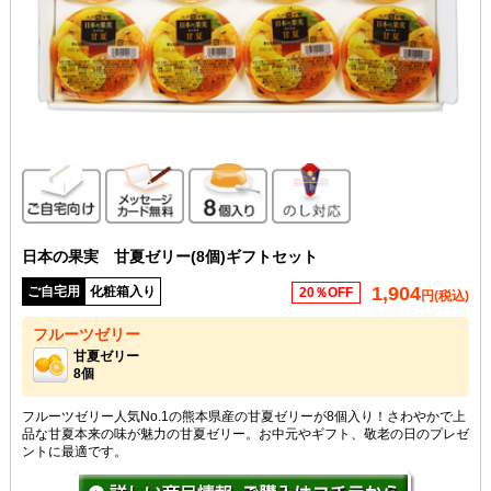
ご自宅向け
メッセージカード無料
8個入り
のし対応
日本の果実 甘夏ゼリー(8個)ギフトセット
1,904
ご自宅用
化粧箱入り
20％OFF
円(税込)
フルーツゼリー
甘夏ゼリー
8個
フルーツゼリー人気No.1の熊本県産の甘夏ゼリーが8個入り！さわやかで上
品な甘夏本来の味が魅力の甘夏ゼリー。お中元やギフト、敬老の日のプレゼ
ントに最適です。