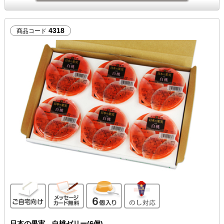
4318
商品コード
ご自宅向け
メッセージカード無料
6個入り
のし対応
日本の果実 白桃ゼリー(6個)