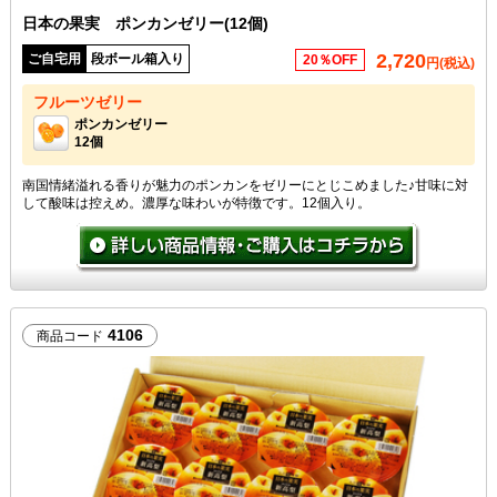
日本の果実 ポンカンゼリー(12個)
2,720
ご自宅用
段ボール箱入り
20％OFF
円(税込)
フルーツゼリー
ポンカンゼリー
12個
南国情緒溢れる香りが魅力のポンカンをゼリーにとじこめました♪甘味に対
して酸味は控えめ。濃厚な味わいが特徴です。12個入り。
4106
商品コード