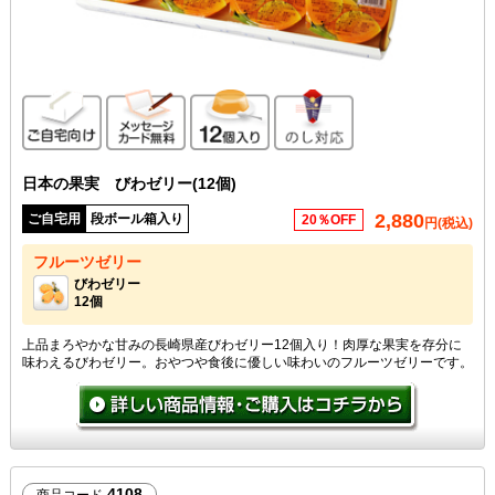
ご自宅向け
メッセージカード無料
12個入り
のし対応
日本の果実 びわゼリー(12個)
2,880
ご自宅用
段ボール箱入り
20％OFF
円(税込)
フルーツゼリー
びわゼリー
12個
上品まろやかな甘みの長崎県産びわゼリー12個入り！肉厚な果実を存分に
味わえるびわゼリー。おやつや食後に優しい味わいのフルーツゼリーです。
4108
商品コード