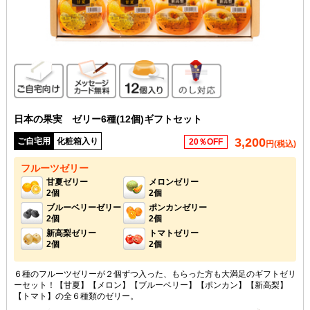
ご自宅向け
メッセージカード無料
12個入り
のし対応
日本の果実 ゼリー6種(12個)ギフトセット
3,200
ご自宅用
化粧箱入り
20％OFF
円(税込)
フルーツゼリー
甘夏ゼリー
メロンゼリー
2個
2個
ブルーベリーゼリー
ポンカンゼリー
2個
2個
新高梨ゼリー
トマトゼリー
2個
2個
６種のフルーツゼリーが２個ずつ入った、もらった方も大満足のギフトゼリ
ーセット！【甘夏】【メロン】【ブルーベリー】【ポンカン】【新高梨】
【トマト】の全６種類のゼリー。