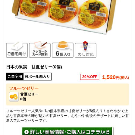
ご自宅向け
メッセージカード無料
6個入り
のし対応
日本の果実 甘夏ゼリー(6個)
1,520
ご自宅用
段ボール箱入り
20％OFF
円(税込)
フルーツゼリー
甘夏ゼリー
6個
フルーツゼリー人気No.1の熊本県産の甘夏ゼリーが6個入り！さわやかで上
品な甘夏本来の味が魅力の甘夏ゼリー。おやつや食後のデザートに嬉しい甘
夏のフルーツゼリーです。