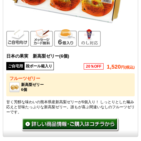
ご自宅向け
メッセージカード無料
6個入り
のし対応
日本の果実 新高梨ゼリー(6個)
1,520
ご自宅用
段ボール箱入り
20％OFF
円(税込)
フルーツゼリー
新高梨ゼリー
6個
甘く芳醇な味わいの熊本県産新高梨ゼリーが6個入り！ しっとりとした噛み
応えと甘味たっぷりな新高梨ゼリー。誰もが喜ぶ間違いなしのフルーツゼリ
ーです。