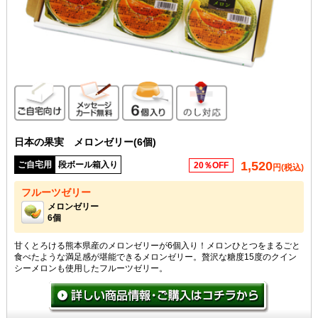
ご自宅向け
メッセージカード無料
6個入り
のし対応
日本の果実 メロンゼリー(6個)
1,520
ご自宅用
段ボール箱入り
20％OFF
円(税込)
フルーツゼリー
メロンゼリー
6個
甘くとろける熊本県産のメロンゼリーが6個入り！メロンひとつをまるごと
食べたような満足感が堪能できるメロンゼリー。贅沢な糖度15度のクイン
シーメロンも使用したフルーツゼリー。