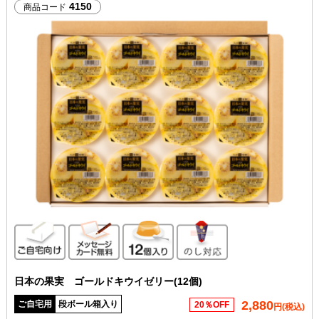
4150
商品コード
ご自宅向け
メッセージカード無料
12個入り
のし対応
日本の果実 ゴールドキウイゼリー(12個)
2,880
ご自宅用
段ボール箱入り
20％OFF
円(税込)