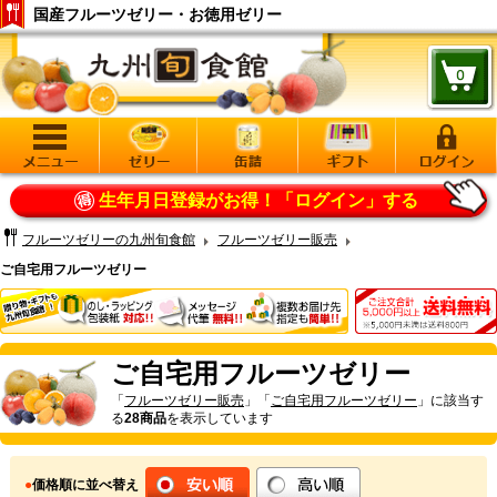
国産フルーツゼリー・お徳用ゼリー
生年月日登録がお得！
「ログイン」する
フルーツゼリーの九州旬食館
フルーツゼリー販売
ご自宅用フルーツゼリー
ご自宅用フルーツゼリー
「
フルーツゼリー販売
」「
ご自宅用フルーツゼリー
」に該当す
る
28商品
を表示しています
●
価格順に並べ替え