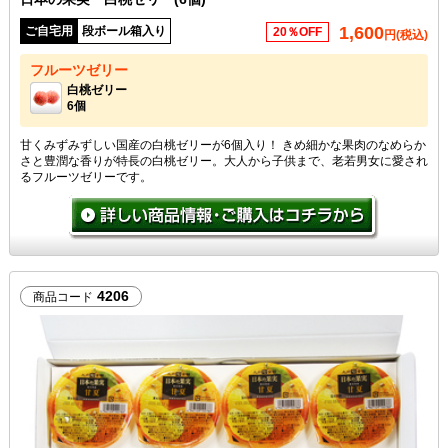
1,600
ご自宅用
段ボール箱入り
20％OFF
円(税込)
フルーツゼリー
白桃ゼリー
6個
甘くみずみずしい国産の白桃ゼリーが6個入り！ きめ細かな果肉のなめらか
さと豊潤な香りが特長の白桃ゼリー。大人から子供まで、老若男女に愛され
るフルーツゼリーです。
4206
商品コード