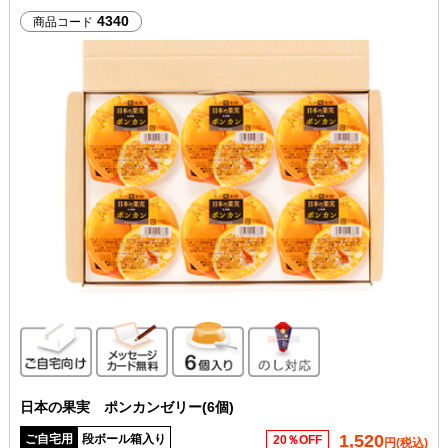
4340
商品コード
ご自宅向け
メッセージカード無料
6個入り
のし対応
日本の果実 ポンカンゼリー(6個)
1,520
ご自宅用
段ボール箱入り
20％OFF
円(税込)