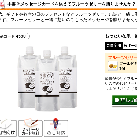
手書きメッセージカードを添えてフルーツゼリーを贈りませんか？
元、ギフトや敬老の日のプレゼントなどフルーツゼリー、缶詰と一緒に手
ます。フルーツゼリーと一緒に想いのこもったメッセージを贈りません
もったいな果 国
4590
品コード
ご自宅用
段ボー
フルーツゼリ
ゴールド
3個
酸味が少なくフル
いのでのむゼリー
し上がりいただけ
ご自宅向け
メッセージカード無料
のし対応