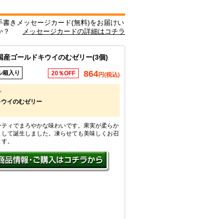
書きメッセージカード(無料)をお届けい
か？
メッセージカードの詳細はコチラ
産ゴールドキウイのむゼリー(3個)
864
ル箱入り
20％OFF
円(税込)
ー
キウイのむゼリー
ーティでまろやかな味わいです。果実が柔らか
として誕生しました。凍らせても美味しくお召
ます。