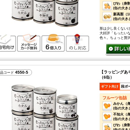
びわ（身割
(缶の大きさ
新高梨（1
(缶の大きさ：
形は少し良くない
大好評「もったい
ご自宅向け
メッセージカード無料
6個入り
のし対応
色々。ちょっと贅
【ラッピングあ
4550-5
品コード
（6缶）
ギフト向け
段ボ
フルーツ缶詰
みかん（身
(缶の大きさ：
不知火（身
(缶の大きさ：
びわ（身割
(缶の大きさ