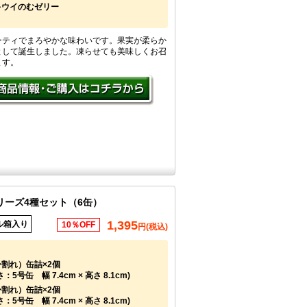
キウイのむゼリー
ーティでまろやかな味わいです。果実が柔らか
として誕生しました。凍らせても美味しくお召
ます。
リーズ4種セット（6缶）
1,395
ル箱入り
10％OFF
円(税込)
割れ）缶詰×2個
5号缶 幅 7.4cm × 高さ 8.1cm)
割れ）缶詰×2個
5号缶 幅 7.4cm × 高さ 8.1cm)