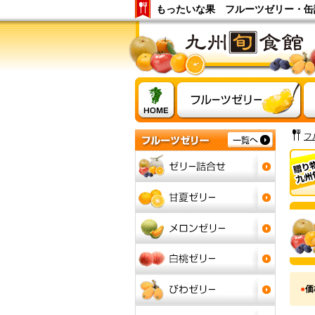
もったいな果 フルーツゼリー・缶
フ
●
価