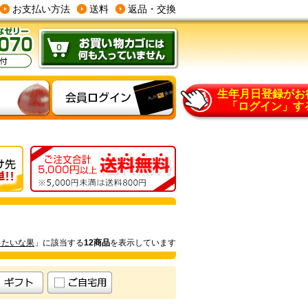
お支払い方法
送料
返品・交換
生年月日登録がお
「ログイン」す
ったいな果
」に該当する
12商品
を表示しています