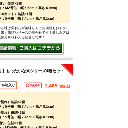
れ）缶詰×1個
：M2号缶 幅 6.5cm × 高さ 6.9cm)
/16カット）缶詰×1個
5号缶 幅 7.4cm × 高さ 8.1cm)
けど味は変わらず美味しくてお値段もおトク♪
な果」缶詰シリーズの詰合せです！楽しみ方は
沢気分を味わえる詰合せです！
り】もったいな果シリーズ4種セット
1,485
ール箱入り
10％OFF
円(税込)
割れ）缶詰×2個
5号缶 幅 7.4cm × 高さ 8.1cm)
割れ）缶詰×2個
5号缶 幅 7.4cm × 高さ 8.1cm)
れ）缶詰×1個
：M2号缶 幅 6.5cm × 高さ 6.9cm)