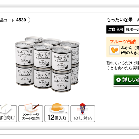
もったいな果 
4530
品コード
ご自宅用
段ボー
フルーツ缶詰
みかん（
(缶の大きさ：
割れているだけで
くとも食べたら美
ご自宅向け
メッセージカード無料
12個入り
のし対応