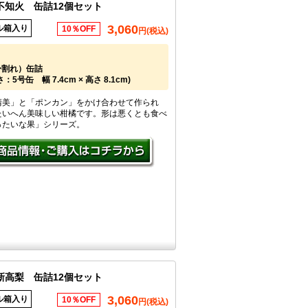
不知火 缶詰12個セット
3,060
ル箱入り
10％OFF
円(税込)
身割れ）缶詰
5号缶 幅 7.4cm × 高さ 8.1cm)
清美」と「ポンカン」をかけ合わせて作られ
たいへん美味しい柑橘です。形は悪くとも食べ
ったいな果」シリーズ。
新高梨 缶詰12個セット
3,060
ル箱入り
10％OFF
円(税込)