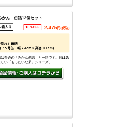
みかん 缶詰12個セット
2,475
ル箱入り
10％OFF
円(税込)
身割れ）缶詰
5号缶 幅 7.4cm × 高さ 8.1cm)
味は普通の「みかん缶詰」と一緒です。形は悪
味しい「もったいな果」シリーズ。