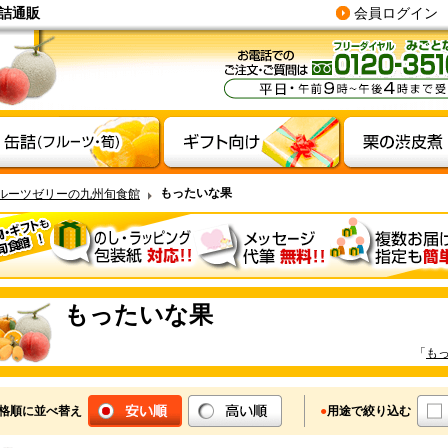
詰通販
会員ログイン
もったいな果
ルーツゼリーの九州旬食館
もったいな果
「
も
格順に並べ替え
●
用途で絞り込む