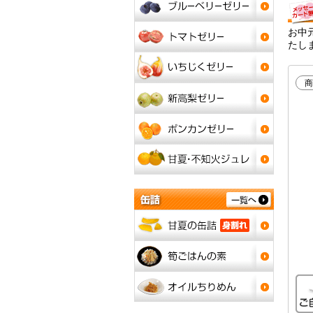
お中
たし
商