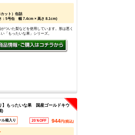
16カット）缶詰
5号缶 幅 7.4cm × 高さ 8.1cm)
傷がついた梨などを使用しています。形は悪く
しい「もったいな果」シリーズ。
り】もったいな果 国産ゴールドキウ
)
944
ール箱入り
20％OFF
円(税込)
ー