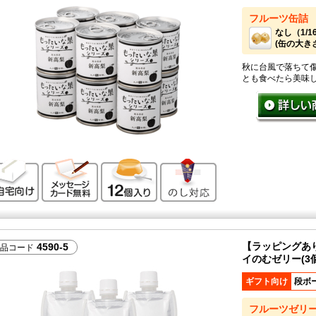
フルーツ缶詰
なし（1/
(缶の大きさ：
秋に台風で落ちて
とも食べたら美味
ご自宅向け
メッセージカード無料
12個入り
のし対応
【ラッピングあ
4590-5
品コード
イのむゼリー(3個
ギフト向け
段ボ
フルーツゼリ