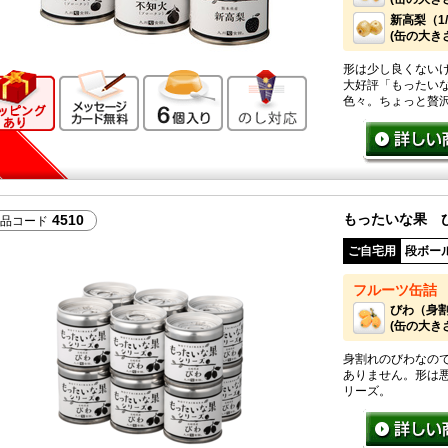
新高梨（1
(缶の大きさ：
形は少し良くない
ギフト向け商品
メッセージカード無料
6個入り
のし対応
大好評「もったい
色々。ちょっと贅
もったいな果 
4510
品コード
ご自宅用
段ボー
フルーツ缶詰
びわ（身
(缶の大きさ
身割れのびわなの
ありません。形は
リーズ。