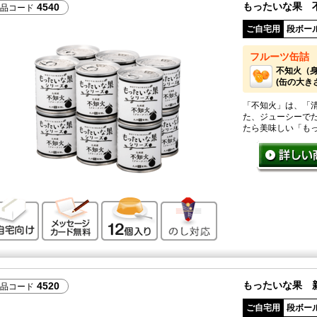
もったいな果 
4540
品コード
ご自宅用
段ボー
フルーツ缶詰
不知火（
(缶の大きさ：
「不知火」は、「
た、ジューシーで
たら美味しい「も
ご自宅向け
メッセージカード無料
12個入り
のし対応
もったいな果 
4520
品コード
ご自宅用
段ボー