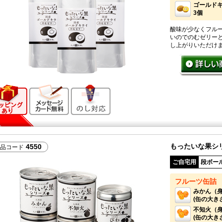
ゴールド
3個
酸味が少なくフル
いのでのむゼリー
し上がりいただけ
ギフト向け商品
メッセージカード無料
のし対応
もったいな果シ
4550
品コード
ご自宅用
段ボー
フルーツ缶詰
みかん（身
(缶の大きさ：
不知火（身
(缶の大きさ：