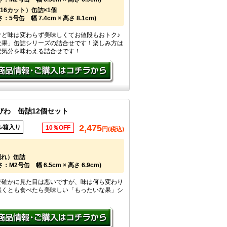
/16カット）缶詰×1個
5号缶 幅 7.4cm × 高さ 8.1cm)
けど味は変わらず美味しくてお値段もおトク♪
な果」缶詰シリーズの詰合せです！楽しみ方は
沢気分を味わえる詰合せです！
びわ 缶詰12個セット
2,475
ル箱入り
10％OFF
円(税込)
割れ）缶詰
：M2号缶 幅 6.5cm × 高さ 6.9cm)
で確かに見た目は悪いですが、味は何ら変わり
悪くとも食べたら美味しい「もったいな果」シ